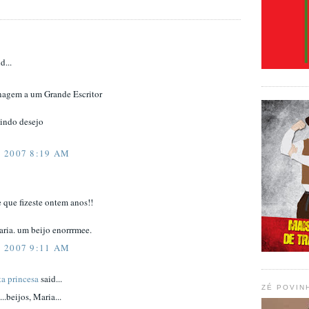
d...
nagem a um Grande Escritor
lindo desejo
 2007 8:19 AM
 que fizeste ontem anos!!
ria. um beijo enorrrmee.
 2007 9:11 AM
ta princesa
said...
ZÉ POVIN
beijos, Maria...