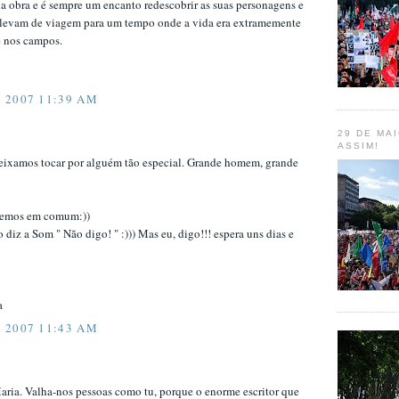
sua obra e é sempre um encanto redescobrir as suas personagens e
s levam de viagem para um tempo onde a vida era extramemente
e nos campos.
 2007 11:39 AM
29 DE MAI
ASSIM!
ixamos tocar por alguém tão especial. Grande homem, grande
 temos em comum:))
diz a Som " Não digo! " :))) Mas eu, digo!!! espera uns dias e
a
 2007 11:43 AM
aria. Valha-nos pessoas como tu, porque o enorme escritor que