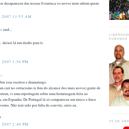
ase desapareceu das nossas livrarias,e os novos nem sabem quem
 2007 11:55 AM
mo
said...
LIBERDAD
CUBANOS 
. deixei lá um dasfio para ti.
 2007 1:54 PM
..
re esse escritor e dramaturgo.
m cair no ostracismo (e fora do alcance dos mais novos) gente de
 ontem, vi uma reportagem sobre uma homenagem feita ao
a, em Espanha. De Portugal lá só compareceu um único e fraco
erno. Não terá sido por falta de convite, creio eu.
a
25 DE ABR
 2007 2:40 PM