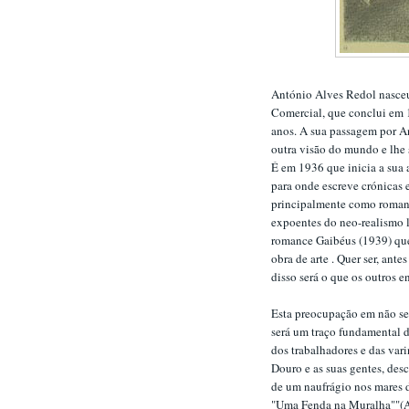
António Alves Redol nasceu
Comercial, que conclui em 1
anos. A sua passagem por An
outra visão do mundo e lhe s
É em 1936 que inicia a sua 
para onde escreve crónicas e
principalmente como romanc
expoentes do neo-realismo l
romance Gaibéus (1939) que 
obra de arte . Quer ser, an
disso será o que os outros 
Esta preocupação em não se 
será um traço fundamental da
dos trabalhadores e das vari
Douro e as suas gentes, desc
de um naufrágio nos mares d
"Uma Fenda na Muralha""(A