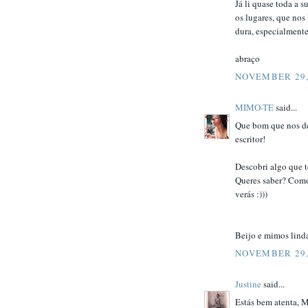
Já li quase toda a 
os lugares, que no
dura, especialment
abraço
NOVEMBER 29,
MIMO-TE
said...
Que bom que nos de
escritor!
Descobri algo que
Queres saber? Como 
verás :)))
Beijo e mimos lind
NOVEMBER 29,
Justine
said...
Estás bem atenta, M