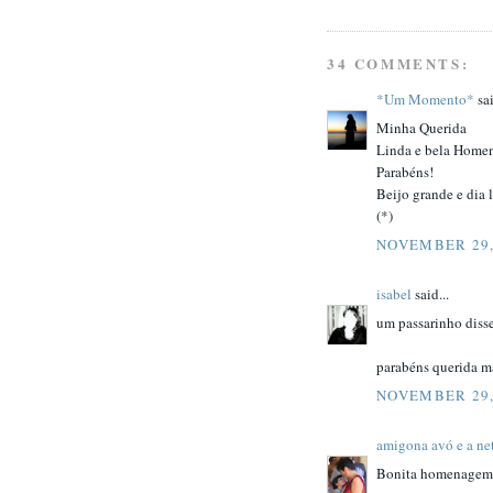
34 COMMENTS:
*Um Momento*
sai
Minha Querida
Linda e bela Home
Parabéns!
Beijo grande e dia 
(*)
NOVEMBER 29,
isabel
said...
um passarinho disse
parabéns querida ma
NOVEMBER 29,
amigona avó e a ne
Bonita homenagem...