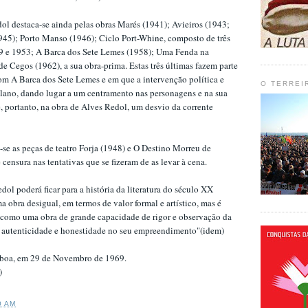
l destaca-se ainda pelas obras Marés (1941); Avieiros (1943;
945); Porto Manso (1946); Ciclo Port-Whine, composto de três
49 e 1953; A Barca dos Sete Lemes (1958); Uma Fenda na
e Cegos (1962), a sua obra-prima. Estas três últimas fazem parte
m A Barca dos Sete Lemes e em que a intervenção política e
O TERREI
plano, dando lugar a um centramento nas personagens e na sua
, portanto, na obra de Alves Redol, um desvio da corrente
e as peças de teatro Forja (1948) e O Destino Morreu de
censura nas tentativas que se fizeram de as levar à cena.
edol poderá ficar para a história da literatura do século XX
bra desigual, em termos de valor formal e artístico, mas é
como uma obra de grande capacidade de rigor e observação da
de autenticidade e honestidade no seu empreendimento"(idem)
sboa, em 29 de Novembro de 1969.
)
0 AM