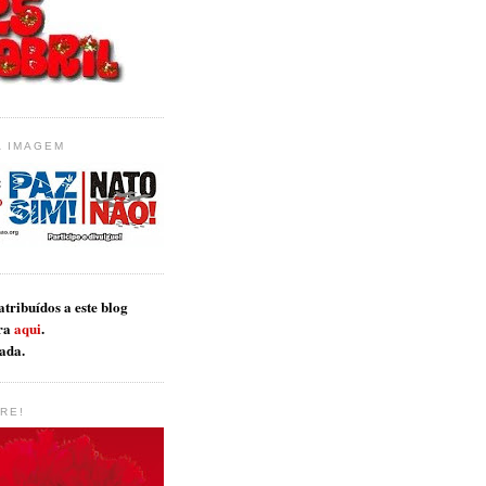
A IMAGEM
tribuídos a este blog
ra
aqui
.
ada.
RE!