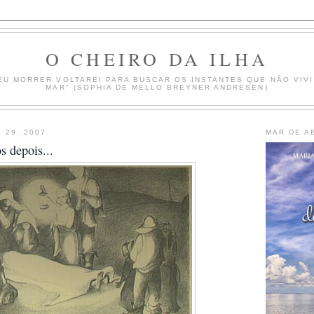
O CHEIRO DA ILHA
EU MORRER VOLTAREI PARA BUSCAR OS INSTANTES QUE NÃO VIVI
MAR" (SOPHIA DE MELLO BREYNER ANDRESEN)
 29, 2007
MAR DE A
s depois...