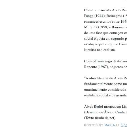
Como romancista Alves Redo
Fanga (1944); Reinegros (1
romances escritos entre 19
Muralha (1959) e Barranco d
de uma fase que começou co
social é posta em segundo 
evolução psicológica. Dá-se
literária neo-realista.
Como dramaturgo destacam-s
Repente (1967), objectos de 
"A obra literária de Alves R
fundamentalmente como uma o
unanimemente considerada 
realidade social e de gran
Alves Redol morreu, em Li
(Desenho de Álvaro Cunhal
(Texto tirado da net)
POSTED BY
MARIA
AT
3:5