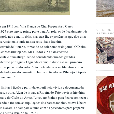
 em 1911, em Vila Franca de Xira. Frequenta o Curso
O TERREI
927 e no ano seguinte parte para Angola, onde fica durante três
SETEMBRO
gola não é muito feliz, mas traz-lhe experiências que dão uma
ervirão mais tarde na sua actividade literária.
actividade literária, tornando-se colaborador do jornal O Diabo,
 contos ribatejanos. Mas Redol viria a destacar-se
ista e dramaturgo, sendo considerado um dos grandes
iterário português. O grande exemplo disso é o seu primeiro
nas palavras do autor "não pretende ficar na literatura como
tes de tudo, um documentário humano fixado no Ribatejo. Depois
entenderem."
limitar à ficção e partir da experiência vivida e documentada
 sua obra. Além de ir para a Ribeira do Tejo ouvir as histórias
nas e do Ciclo do Arroz, "viveu no Pinhão para ficar a conhecer o
endo o rio com as tripulações dos barcos rabelos, esteve à beira
a Nazaré, ao sair para a faina com os pescadores para preparar
na Maria Pereirinha, 1996)