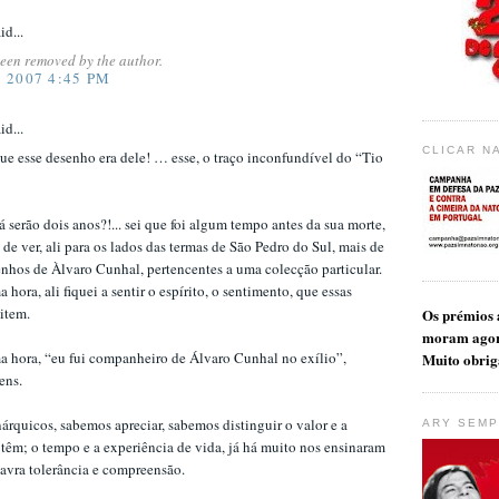
id...
een removed by the author.
 2007 4:45 PM
id...
CLICAR N
que esse desenho era dele! … esse, o traço inconfundível do “Tio
á serão dois anos?!... sei que foi algum tempo antes da sua morte,
 de ver, ali para os lados das termas de São Pedro do Sul, mais de
nhos de Àlvaro Cunhal, pertencentes a uma colecção particular.
hora, ali fiquei a sentir o espírito, o sentimento, que essas
item.
Os prémios a
moram ago
a hora, “eu fui companheiro de Álvaro Cunhal no exílio”,
Muito obrig
ens.
rquicos, sabemos apreciar, sabemos distinguir o valor e a
ARY SEMP
têm; o tempo e a experiência de vida, já há muito nos ensinaram
lavra tolerância e compreensão.