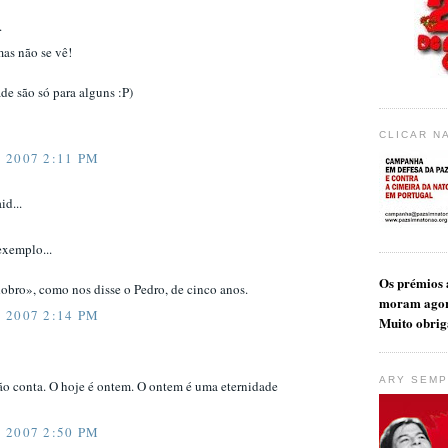
.
as não se vê!
ade são só para alguns :P)
CLICAR N
 2007 2:11 PM
id...
exemplo...
Os prémios a
obro», como nos disse o Pedro, de cinco anos.
moram ago
 2007 2:14 PM
Muito obrig
ARY SEMP
o conta. O hoje é ontem. O ontem é uma eternidade
 2007 2:50 PM