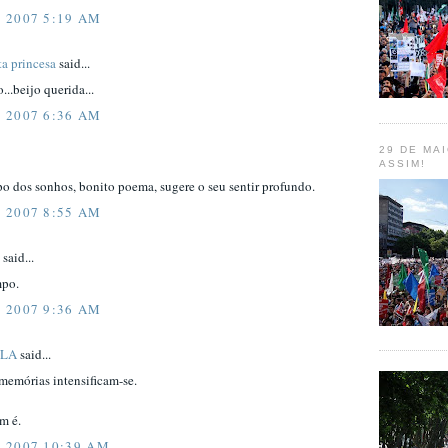
 2007 5:19 AM
ta princesa
said...
..beijo querida...
 2007 6:36 AM
29 DE MAI
ASSIM!
o dos sonhos, bonito poema, sugere o seu sentir profundo.
 2007 8:55 AM
said...
mpo.
 2007 9:36 AM
ULA
said...
memórias intensificam-se.
m é.
 2007 10:39 AM