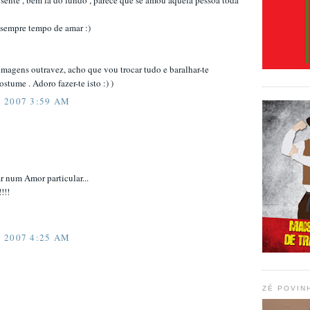
sente , bem lá do fundo , parece que se amou aquela pessoa toda
é sempre tempo de amar :)
imagens outravez, acho que vou trocar tudo e baralhar-te
tume . Adoro fazer-te isto :) )
 2007 3:59 AM
 num Amor particular...
!!!
 2007 4:25 AM
ZÉ POVIN