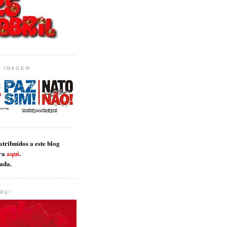
A IMAGEM
tribuídos a este blog
ra
aqui
.
ada.
RE!