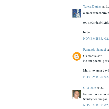
Teresa Durães
said..
o amor tem cheiro m
(os meds da felicid
beijo
NOVEMBER 02,
Fernando Samuel
sa
O amor vê-se?
No teu poema, por 
Mais: «o amor é o d
NOVEMBER 02,
C Valente
said...
No amor o tempo nã
Saudações amigas
NOVEMBER 02,