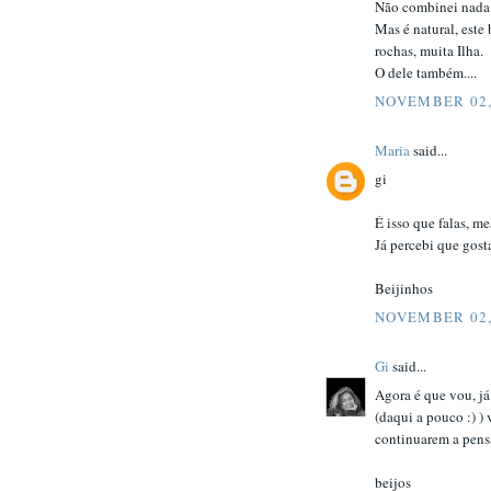
Não combinei nada 
Mas é natural, este
rochas, muita Ilha.
O dele também....
NOVEMBER 02,
Maria
said...
gi
É isso que falas, me
Já percebi que gosta
Beijinhos
NOVEMBER 02,
Gi
said...
Agora é que vou, j
(daqui a pouco :) ) 
continuarem a pensa
beijos