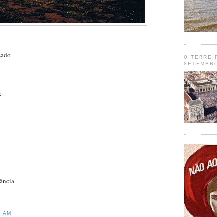
sado
O TERREI
SETEMBRO
e
tância
5 AM