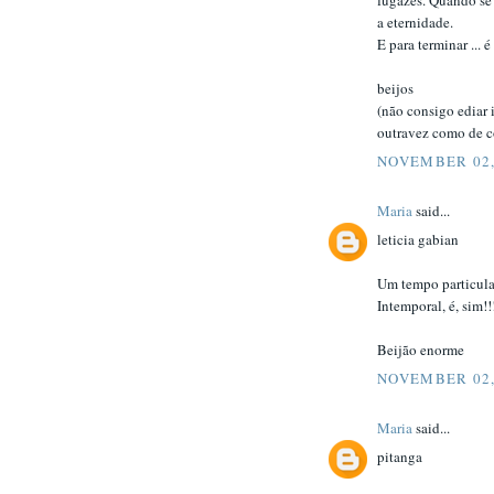
fugazes. Quando se 
a eternidade.
E para terminar ... 
beijos
(não consigo ediar 
outravez como de cos
NOVEMBER 02,
Maria
said...
leticia gabian
Um tempo particular
Intemporal, é, sim!!!
Beijão enorme
NOVEMBER 02,
Maria
said...
pitanga